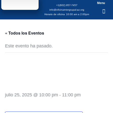
Menu
+1(602) 957-7457
info@oficinaintergrupal-az.org
Horario de oficina
10:00 am a 2:00pm
« Todos los Eventos
Este evento ha pasado.
XXVIII Aniversario
Grupo Humildad
Plenaria
julio 25, 2025 @ 10:00 pm
-
11:00 pm