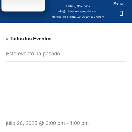
Menu
+1(602) 957-7457
info@oficinaintergrupal-az.org
Horario de oficina
10:00 am a 2:00pm
« Todos los Eventos
Este evento ha pasado.
XXVIII Aniversario
Grupo Humildad
Informacion Al
Publico
julio 26, 2025 @ 3:00 pm
-
4:00 pm