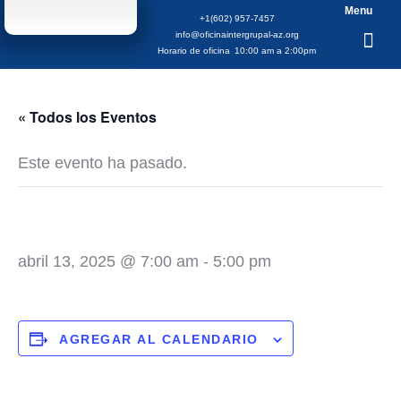
Menu
+1(602) 957-7457
info@oficinaintergrupal-az.org
Horario de oficina
10:00 am a 2:00pm
« Todos los Eventos
Este evento ha pasado.
Dia De Campo
abril 13, 2025 @ 7:00 am
-
5:00 pm
AGREGAR AL CALENDARIO