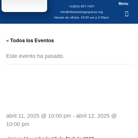
Menu
+1(602) 957-7457
info@oficinaintergrupal-az.org
Horario de oficina
10:00 am a 2:00pm
« Todos los Eventos
Este evento ha pasado.
Aniversario Gpo.
Por La Gracia De
Dios
abril 11, 2025 @ 10:00 pm
-
abril 12, 2025 @
10:00 pm