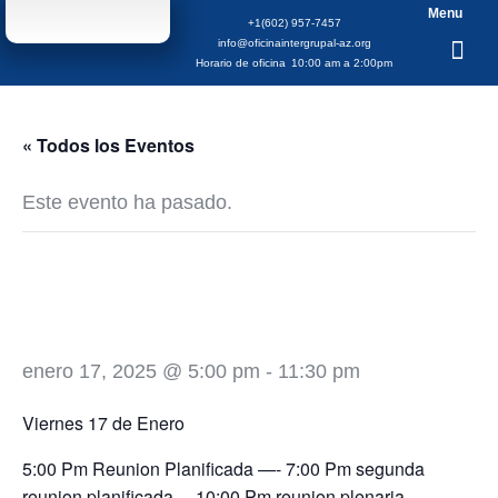
Menu
+1(602) 957-7457
info@oficinaintergrupal-az.org
Horario de oficina
10:00 am a 2:00pm
« Todos los Eventos
Este evento ha pasado.
Aniversario Grupo
Sendero De Vida
enero 17, 2025 @ 5:00 pm
-
11:30 pm
Viernes 17 de Enero
5:00 Pm Reunion Planificada —- 7:00 Pm segunda
reunion planificada— 10:00 Pm reunion plenaria