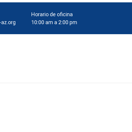
Horario de oficina
-az.org
10:00 am a 2:00 pm
ario Del Gr
cion 2000