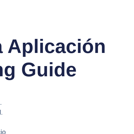
 Aplicación
ng Guide
.
.
io