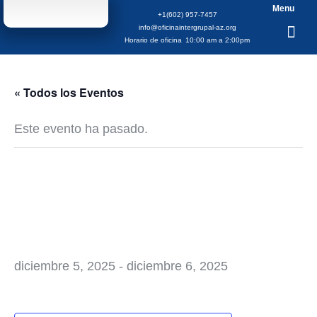
Menu
+1(602) 957-7457
info@oficinaintergrupal-az.org
Horario de oficina
10:00 am a 2:00pm
« Todos los Eventos
Este evento ha pasado.
40 Aniversario
Grupo Fuente De
Vida
diciembre 5, 2025
-
diciembre 6, 2025